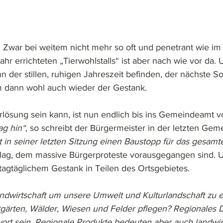
. Zwar bei weitem nicht mehr so oft und penetrant wie i
hr errichteten „Tierwohlstalls“ ist aber nach wie vor da
nn der stillen, ruhigen Jahreszeit befinden, der nächste
m dann wohl auch wieder der Gestank.
lösung sein kann, ist nun endlich bis ins Gemeindeamt 
ag hin“
, so schreibt der Bürgermeister in der letzten Geme
 in seiner letzten Sitzung einen Baustopp für das gesamt
hlag, dem massive Bürgerproteste vorausgegangen sind. U
gtäglichem Gestank in Teilen des Ortsgebietes.
ndwirtschaft um unsere Umwelt und Kulturlandschaft zu e
gärten, Wälder, Wiesen und Felder pflegen? Regionales 
wort sein. Regionale Produkte bedeuten aber auch landwirt