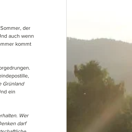
m Sommer, der 
. Und auch wenn 
 Sommer kommt 
vorgedrungen. 
indepostille, 
e Grünland 
nd ein 
rhalten. Wer 
Denken darf 
schaftliche 