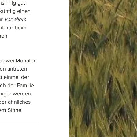
sinnig gut 
künftig einen 
r 
vor allem
ht nur beim 
nen 
pp zwei Monaten 
en antreten 
t einmal der 
ch der Familie 
higer werden. 
der ähnliches 
sem Sinne 