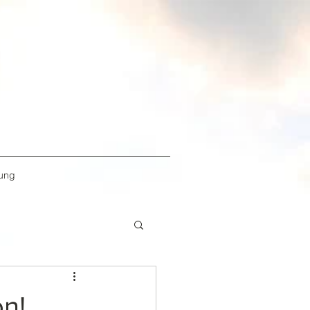
rung
on!