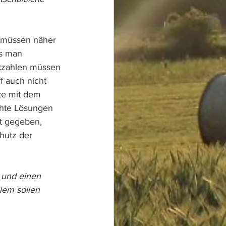
 müssen näher 
s man 
ckzahlen müssen 
f auch nicht 
te mit dem 
chte Lösungen 
it gegeben, 
hutz der 
 und einen 
lem sollen 