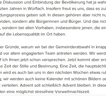
he Diskussion und Einbindung der Bevölkerung hat ja wahn
etzten Jahren in Würflach. Insofern freut es uns, dass es zu
idungsprozess geben soll. In diesen gehören aber nicht nu
nden, sondern alle Bürgerinnen und Bürger. Und das nic
 sondern bei allen Vorhaben, insbesondere jenen, die ei
auf die Lebensqualität im Ort haben. 
 der Gründe, warum wir bei der Gemeinderatswahl in kna
d vor allem engagierten Team antreten werden. Wir werd
rf ich Ihnen jetzt schon versprechen. Jetzt kommt aber ers
 Zeit der Stille und Besinnung. Eine Zeit, die hauptsächli
m wird es auch bei uns in den nächsten Wochen etwas ru
og, wir werden auch keine Kalender mit schönen Bildern o
verteilen. Advent soll schließlich Advent bleiben. In die
en eine möglichst stressfreie Vorweihnachtszeit. 